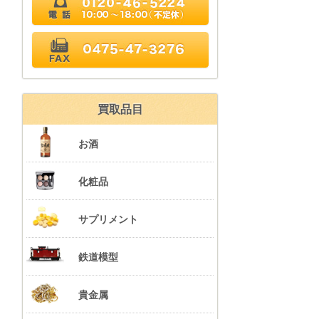
FAX 0475-47-3276
買取品目
お酒
化粧品
サプリメント
鉄道模型
貴金属