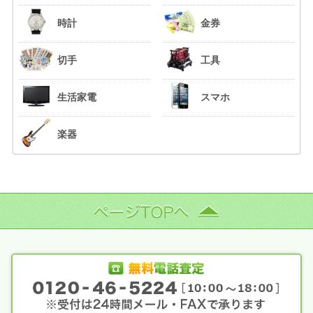
時計
金券
切手
工具
生活家電
スマホ
楽器