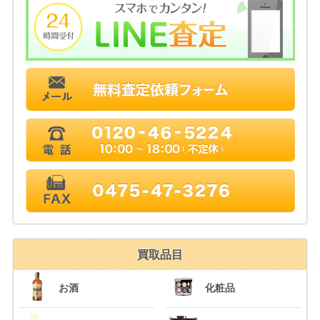
買取品目
お酒
化粧品