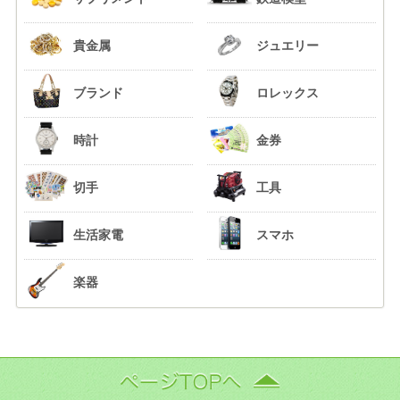
貴金属
ジュエリー
ブランド
ロレックス
時計
金券
切手
工具
生活家電
スマホ
楽器