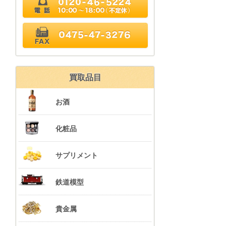
FAX 0475-47-3276
買取品目
お酒
化粧品
サプリメント
鉄道模型
貴金属